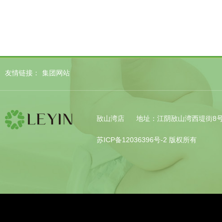
友情链接：
集团网站
敔山湾店
地址：江阴敔山湾西堤街8
苏ICP备12036396号-2
版权所有