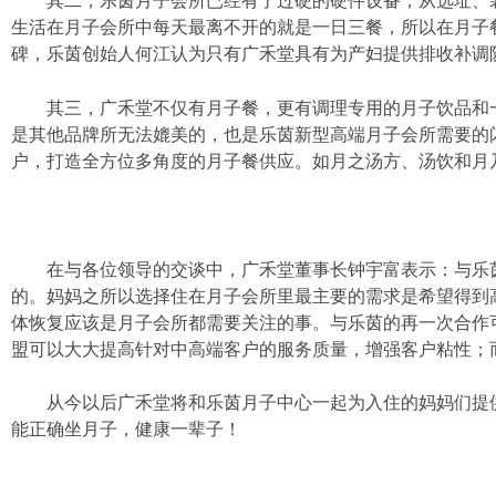
其二，乐茵月子会所已经有了过硬的硬件设备，从选址、装
生活在月子会所中每天最离不开的就是一日三餐，所以在月子
碑，乐茵创始人何江认为只有广禾堂具有为产妇提供排收补调
其三，广禾堂不仅有月子餐，更有调理专用的月子饮品和一
是其他品牌所无法媲美的，也是乐茵新型高端月子会所需要的
户，打造全方位多角度的月子餐供应。如月之汤方、汤饮和月
在与各位领导的交谈中，广禾堂董事长钟宇富表示：与乐茵
的。妈妈之所以选择住在月子会所里最主要的需求是希望得到
体恢复应该是月子会所都需要关注的事。与乐茵的再一次合作
盟可以大大提高针对中高端客户的服务质量，增强客户粘性；
从今以后广禾堂将和乐茵月子中心一起为入住的妈妈们提供
能正确坐月子，健康一辈子！