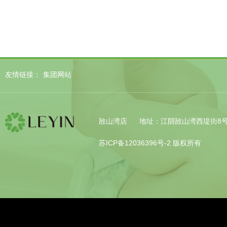
友情链接：
集团网站
敔山湾店
地址：江阴敔山湾西堤街8
苏ICP备12036396号-2
版权所有